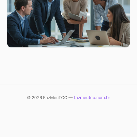
© 2026 FazMeuTCC —
fazmeutcc.com.br